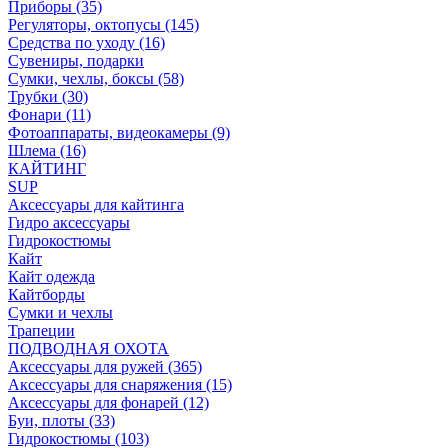
Приборы (35)
Регуляторы, октопусы (145)
Средства по уходу (16)
Сувениры, подарки
Сумки, чехлы, боксы (58)
Трубки (30)
Фонари (11)
Фотоаппараты, видеокамеры (9)
Шлема (16)
КАЙТИНГ
SUP
Аксессуары для кайтинга
Гидро аксессуары
Гидрокостюмы
Кайт
Кайт одежда
Кайтборды
Сумки и чехлы
Трапеции
ПОДВОДНАЯ ОХОТА
Аксессуары для ружей (365)
Аксессуары для снаряжения (15)
Аксессуары для фонарей (12)
Буи, плоты (33)
Гидрокостюмы (103)