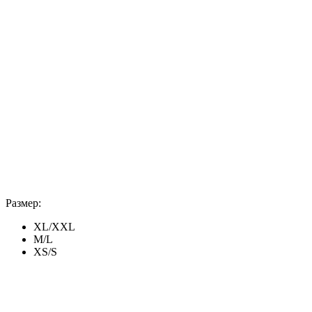
Размер:
XL/XXL
M/L
XS/S