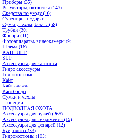
Приборы (35)
Регуляторы, октопусы (145)
Средства по уходу (16)
Сувениры, подарки
Сумки, чехлы, боксы (58)
Трубки (30)
Фонари (11)
Фотоаппараты, видеокамеры (9)
Шлема (16)
КАЙТИНГ
SUP
Аксессуары для кайтинга
Гидро аксессуары
Гидрокостюмы
Кайт
Кайт одежда
Кайтборды
Сумки и чехлы
Трапеции
ПОДВОДНАЯ ОХОТА
Аксессуары для ружей (365)
Аксессуары для снаряжения (15)
Аксессуары для фонарей (12)
Буи, плоты (33)
Гидрокостюмы (103)