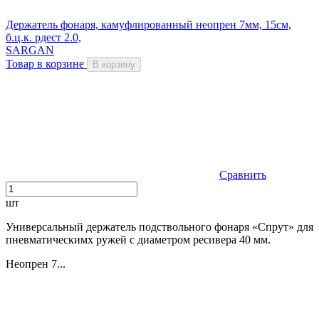
Держатель фонаря, камуфлированный неопрен 7мм, 15см,
б.ц.к. рдест 2.0,
SARGAN
Товар в корзине
В корзину
Сравнить
шт
Универсальный держатель подствольного фонаря «Спрут» для
пневматическимх ружей с диаметром ресивера 40 мм.
Неопрен 7...