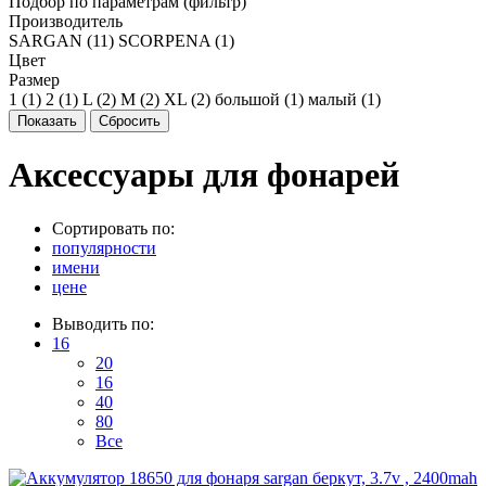
Подбор по параметрам (фильтр)
Производитель
SARGAN (
11
)
SCORPENA (
1
)
Цвет
Размер
1 (
1
)
2 (
1
)
L (
2
)
M (
2
)
XL (
2
)
большой (
1
)
малый (
1
)
Аксессуары для фонарей
Сортировать по:
популярности
имени
цене
Выводить по:
16
20
16
40
80
Все