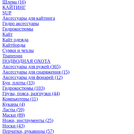
Шлема (16)
КАЙТИНГ
SUP
Аксессуары для кайтинга
Гидро аксессуары
Гидрокостюмы
Кайт
Кайт одежда
Кайтборды
Сумки и чехлы
Трапеции
ПОДВОДНАЯ ОХОТА
Аксессуары для ружей (365)
Аксессуары для снаряжения (15)
Аксессуары для фонарей (12)
Буи, плоты (33)
Гидрокостюмы (103)
Грузы, пояса, разгрузки (44)
Компьютеры (11)
Куканы (4)
Ласты (59)
Маски (89)
Ножи, инструменты (25)
Носки (43)
Перчатки, рукавицы (57)