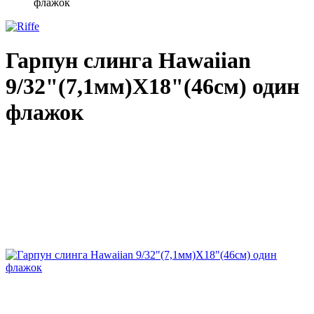
флажок
Гарпун слинга Hawaiian
9/32"(7,1мм)X18"(46см) один
флажок