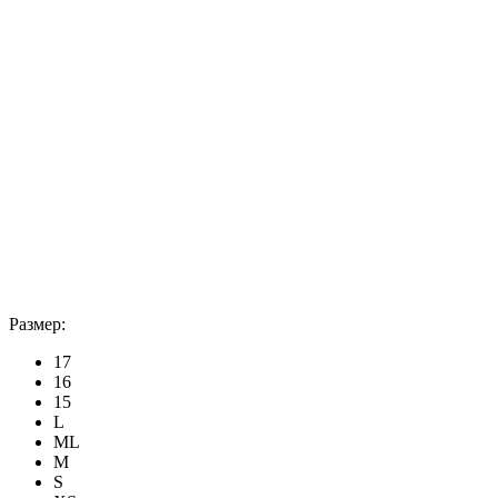
Размер:
17
16
15
L
ML
M
S