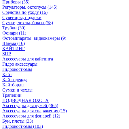
Приборы (35)
Регуляторы, октопусы (145)
Средства по уходу (16)
Сувениры, подарки
Сумки, чехлы, боксы (58)
Трубки (30)
Фонари (11)
Фотоаппараты, видеокамеры (9)
Шлема (16)
КАЙТИНГ
SUP
Аксессуары для кайтинга
Гидро аксессуары
Гидрокостюмы
Кайт
Кайт одежда
Кайтборды
Сумки и чехлы
Трапеции
ПОДВОДНАЯ ОХОТА
Аксессуары для ружей (365)
Аксессуары для снаряжения (15)
Аксессуары для фонарей (12)
Буи, плоты (33)
Гидрокостюмы (103)