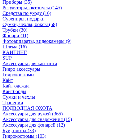
Приборы (35)
Регуляторы, октопусы (145)
Средства по уходу (16)
Сувениры, подарки
Сумки, чехлы, боксы (58)
Трубки (30)
Фонари (11)
Фотоаппараты, видеокамеры (9)
Шлема (16)
КАЙТИНГ
SUP
Аксессуары для кайтинга
Гидро аксессуары
Гидрокостюмы
Кайт
Кайт одежда
Кайтборды
Сумки и чехлы
Трапеции
ПОДВОДНАЯ ОХОТА
Аксессуары для ружей (365)
Аксессуары для снаряжения (15)
Аксессуары для фонарей (12)
Буи, плоты (33)
Гидрокостюмы (103)