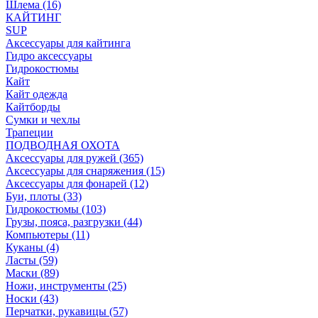
Шлема (16)
КАЙТИНГ
SUP
Аксессуары для кайтинга
Гидро аксессуары
Гидрокостюмы
Кайт
Кайт одежда
Кайтборды
Сумки и чехлы
Трапеции
ПОДВОДНАЯ ОХОТА
Аксессуары для ружей (365)
Аксессуары для снаряжения (15)
Аксессуары для фонарей (12)
Буи, плоты (33)
Гидрокостюмы (103)
Грузы, пояса, разгрузки (44)
Компьютеры (11)
Куканы (4)
Ласты (59)
Маски (89)
Ножи, инструменты (25)
Носки (43)
Перчатки, рукавицы (57)