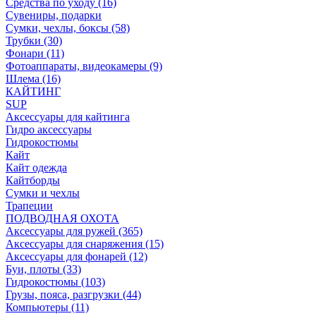
Средства по уходу (16)
Сувениры, подарки
Сумки, чехлы, боксы (58)
Трубки (30)
Фонари (11)
Фотоаппараты, видеокамеры (9)
Шлема (16)
КАЙТИНГ
SUP
Аксессуары для кайтинга
Гидро аксессуары
Гидрокостюмы
Кайт
Кайт одежда
Кайтборды
Сумки и чехлы
Трапеции
ПОДВОДНАЯ ОХОТА
Аксессуары для ружей (365)
Аксессуары для снаряжения (15)
Аксессуары для фонарей (12)
Буи, плоты (33)
Гидрокостюмы (103)
Грузы, пояса, разгрузки (44)
Компьютеры (11)