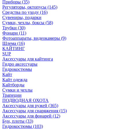
Приборы (35)
Регуляторы, октопусы (145)
Средства по уходу (16)
Сувениры, подарки
Сумки, чехлы, боксы (58)
Трубки (30)
Фонари (11)
Фотоаппараты, видеокамеры (9)
Шлема (16)
КАЙТИНГ
SUP
Аксессуары для кайтинга
Гидро аксессуары
Гидрокостюмы
Кайт
Кайт одежда
Кайтборды
Сумки и чехлы
Трапеции
ПОДВОДНАЯ ОХОТА
Аксессуары для ружей (365)
Аксессуары для снаряжения (15)
Аксессуары для фонарей (12)
Буи, плоты (33)
Гидрокостюмы (103)