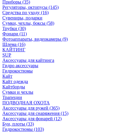
Приборы (35)
Регуляторы, октопусы (145)
Средства по уходу (16)
Сувениры, подарки
Сумки, чехлы, боксы (58)
Трубки (30)
Фонари (11)
Фотоаппараты, видеокамеры (9)
Шлема (16)
КАЙТИНГ
SUP
Аксессуары для кайтинга
Гидро аксессуары
Гидрокостюмы
Кайт
Кайт одежда
Кайтборды
Сумки и чехлы
Трапеции
ПОДВОДНАЯ ОХОТА
Аксессуары для ружей (365)
Аксессуары для снаряжения (15)
Аксессуары для фонарей (12)
Буи, плоты (33)
Гидрокостюмы (103)