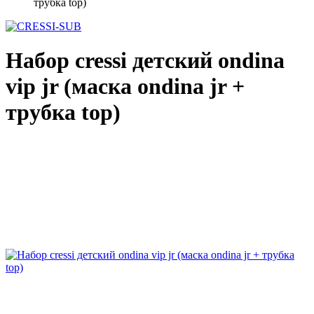
трубка top)
Набор cressi детский ondina
vip jr (маска ondina jr +
трубка top)