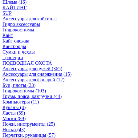
Шлема (16)
КАЙТИНГ
SUP
Аксессуары для кайтинга
Гидро аксессуары
Гидрокостюмы
Кайт
Кайт одежда
Кайтборды
Сумки и чехлы
Трапеции
ПОДВОДНАЯ ОХОТА
Аксессуары для ружей (365)
Аксессуары для снаряжения (15)
Аксессуары для фонарей (12)
Буи, плоты (33)
Гидрокостюмы (103)
Грузы, пояса, разгрузки (44)
Компьютеры (11)
Куканы (4)
Ласты (59)
Маски (89)
Ножи, инструменты (25)
Носки (43)
Перчатки, рукавицы (57)