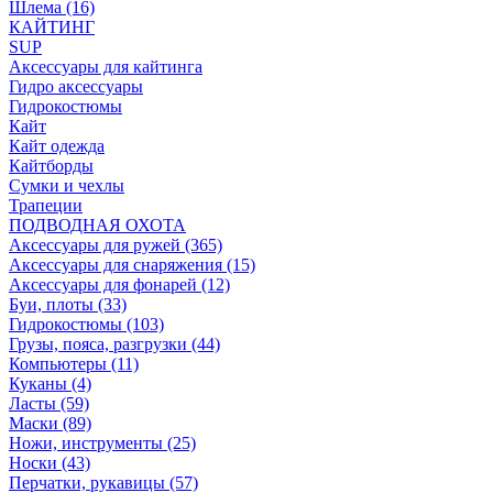
Шлема (16)
КАЙТИНГ
SUP
Аксессуары для кайтинга
Гидро аксессуары
Гидрокостюмы
Кайт
Кайт одежда
Кайтборды
Сумки и чехлы
Трапеции
ПОДВОДНАЯ ОХОТА
Аксессуары для ружей (365)
Аксессуары для снаряжения (15)
Аксессуары для фонарей (12)
Буи, плоты (33)
Гидрокостюмы (103)
Грузы, пояса, разгрузки (44)
Компьютеры (11)
Куканы (4)
Ласты (59)
Маски (89)
Ножи, инструменты (25)
Носки (43)
Перчатки, рукавицы (57)