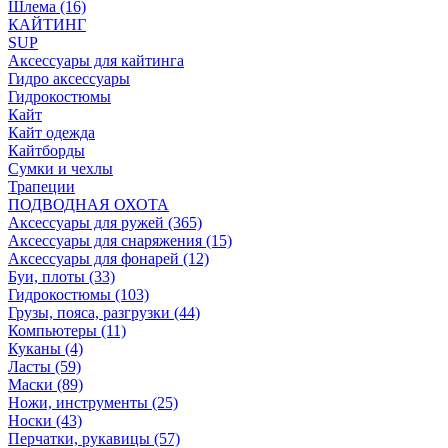
Шлема (16)
КАЙТИНГ
SUP
Аксессуары для кайтинга
Гидро аксессуары
Гидрокостюмы
Кайт
Кайт одежда
Кайтборды
Сумки и чехлы
Трапеции
ПОДВОДНАЯ ОХОТА
Аксессуары для ружей (365)
Аксессуары для снаряжения (15)
Аксессуары для фонарей (12)
Буи, плоты (33)
Гидрокостюмы (103)
Грузы, пояса, разгрузки (44)
Компьютеры (11)
Куканы (4)
Ласты (59)
Маски (89)
Ножи, инструменты (25)
Носки (43)
Перчатки, рукавицы (57)