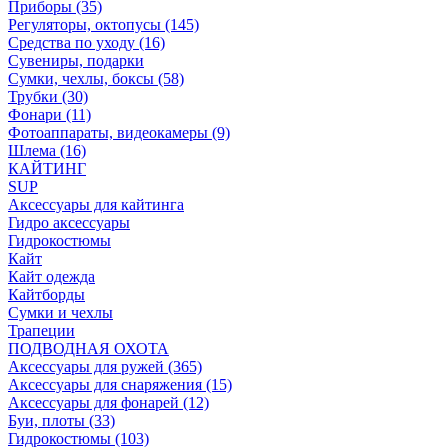
Приборы (35)
Регуляторы, октопусы (145)
Средства по уходу (16)
Сувениры, подарки
Сумки, чехлы, боксы (58)
Трубки (30)
Фонари (11)
Фотоаппараты, видеокамеры (9)
Шлема (16)
КАЙТИНГ
SUP
Аксессуары для кайтинга
Гидро аксессуары
Гидрокостюмы
Кайт
Кайт одежда
Кайтборды
Сумки и чехлы
Трапеции
ПОДВОДНАЯ ОХОТА
Аксессуары для ружей (365)
Аксессуары для снаряжения (15)
Аксессуары для фонарей (12)
Буи, плоты (33)
Гидрокостюмы (103)