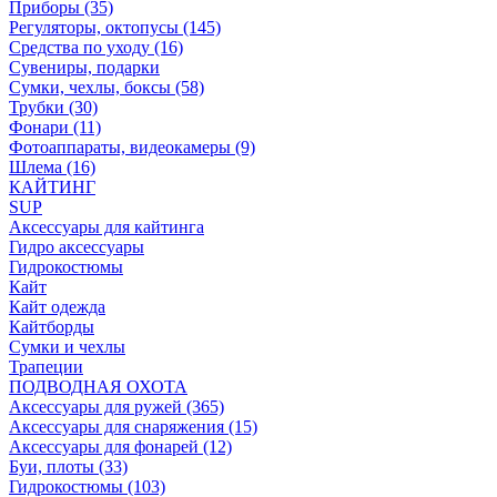
Приборы (35)
Регуляторы, октопусы (145)
Средства по уходу (16)
Сувениры, подарки
Сумки, чехлы, боксы (58)
Трубки (30)
Фонари (11)
Фотоаппараты, видеокамеры (9)
Шлема (16)
КАЙТИНГ
SUP
Аксессуары для кайтинга
Гидро аксессуары
Гидрокостюмы
Кайт
Кайт одежда
Кайтборды
Сумки и чехлы
Трапеции
ПОДВОДНАЯ ОХОТА
Аксессуары для ружей (365)
Аксессуары для снаряжения (15)
Аксессуары для фонарей (12)
Буи, плоты (33)
Гидрокостюмы (103)