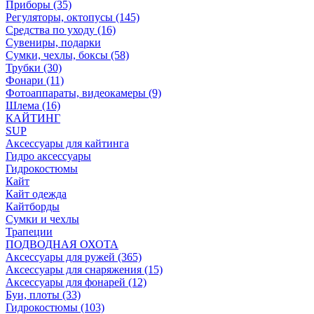
Приборы (35)
Регуляторы, октопусы (145)
Средства по уходу (16)
Сувениры, подарки
Сумки, чехлы, боксы (58)
Трубки (30)
Фонари (11)
Фотоаппараты, видеокамеры (9)
Шлема (16)
КАЙТИНГ
SUP
Аксессуары для кайтинга
Гидро аксессуары
Гидрокостюмы
Кайт
Кайт одежда
Кайтборды
Сумки и чехлы
Трапеции
ПОДВОДНАЯ ОХОТА
Аксессуары для ружей (365)
Аксессуары для снаряжения (15)
Аксессуары для фонарей (12)
Буи, плоты (33)
Гидрокостюмы (103)