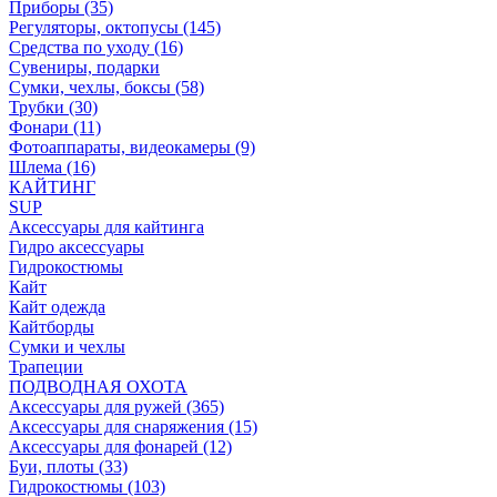
Приборы (35)
Регуляторы, октопусы (145)
Средства по уходу (16)
Сувениры, подарки
Сумки, чехлы, боксы (58)
Трубки (30)
Фонари (11)
Фотоаппараты, видеокамеры (9)
Шлема (16)
КАЙТИНГ
SUP
Аксессуары для кайтинга
Гидро аксессуары
Гидрокостюмы
Кайт
Кайт одежда
Кайтборды
Сумки и чехлы
Трапеции
ПОДВОДНАЯ ОХОТА
Аксессуары для ружей (365)
Аксессуары для снаряжения (15)
Аксессуары для фонарей (12)
Буи, плоты (33)
Гидрокостюмы (103)