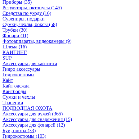
Приборы (35)
Регуляторы, октопусы (145)
Средства по уходу (16)
Сувениры, подарки
Сумки, чехлы, боксы (58)
Трубки (30)
Фонари (11)
Фотоаппараты, видеокамеры (9)
Шлема (16)
КАЙТИНГ
SUP
Аксессуары для кайтинга
Гидро аксессуары
Гидрокостюмы
Кайт
Кайт одежда
Кайтборды
Сумки и чехлы
Трапеции
ПОДВОДНАЯ ОХОТА
Аксессуары для ружей (365)
Аксессуары для снаряжения (15)
Аксессуары для фонарей (12)
Буи, плоты (33)
Гидрокостюмы (103)