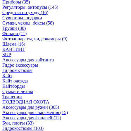
Приборы (35)
Регуляторы, октопусы (145)
Средства по уходу (16)
Сувениры, подарки
Сумки, чехлы, боксы (58)
Трубки (30)
Фонари (11)
Фотоаппараты, видеокамеры (9)
Шлема (16)
КАЙТИНГ
SUP
Аксессуары для кайтинга
Гидро аксессуары
Гидрокостюмы
Кайт
Кайт одежда
Кайтборды
Сумки и чехлы
Трапеции
ПОДВОДНАЯ ОХОТА
Аксессуары для ружей (365)
Аксессуары для снаряжения (15)
Аксессуары для фонарей (12)
Буи, плоты (33)
Гидрокостюмы (103)