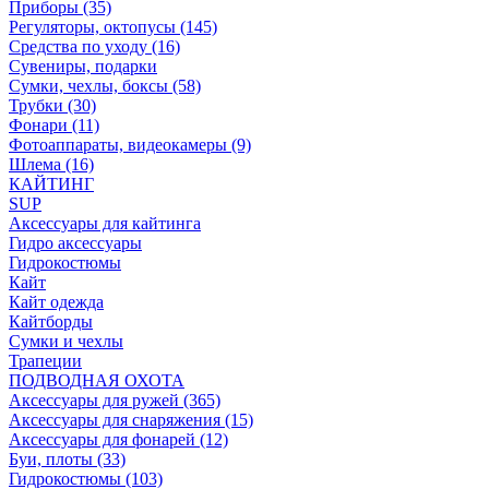
Приборы (35)
Регуляторы, октопусы (145)
Средства по уходу (16)
Сувениры, подарки
Сумки, чехлы, боксы (58)
Трубки (30)
Фонари (11)
Фотоаппараты, видеокамеры (9)
Шлема (16)
КАЙТИНГ
SUP
Аксессуары для кайтинга
Гидро аксессуары
Гидрокостюмы
Кайт
Кайт одежда
Кайтборды
Сумки и чехлы
Трапеции
ПОДВОДНАЯ ОХОТА
Аксессуары для ружей (365)
Аксессуары для снаряжения (15)
Аксессуары для фонарей (12)
Буи, плоты (33)
Гидрокостюмы (103)