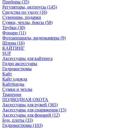
Приборы (35)
Регуляторы, октопусы (145)
Средства по уходу (16)
Сувениры, подарки
Сумки, чехлы, боксы (58)
Трубки (30)
Фонари (11)
Фотоаппараты, видеокамеры (9)
Шлема (16)
КАЙТИНГ
SUP
Аксессуары для кайтинга
Гидро аксессуары
Гидрокостюмы
Кайт
Кайт одежда
Кайтборды
Сумки и чехлы
Трапеции
ПОДВОДНАЯ ОХОТА
Аксессуары для ружей (365)
Аксессуары для снаряжения (15)
Аксессуары для фонарей (12)
Буи, плоты (33)
Гидрокостюмы (103)