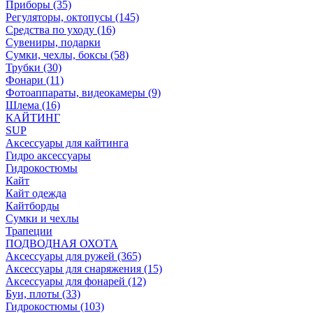
Приборы (35)
Регуляторы, октопусы (145)
Средства по уходу (16)
Сувениры, подарки
Сумки, чехлы, боксы (58)
Трубки (30)
Фонари (11)
Фотоаппараты, видеокамеры (9)
Шлема (16)
КАЙТИНГ
SUP
Аксессуары для кайтинга
Гидро аксессуары
Гидрокостюмы
Кайт
Кайт одежда
Кайтборды
Сумки и чехлы
Трапеции
ПОДВОДНАЯ ОХОТА
Аксессуары для ружей (365)
Аксессуары для снаряжения (15)
Аксессуары для фонарей (12)
Буи, плоты (33)
Гидрокостюмы (103)