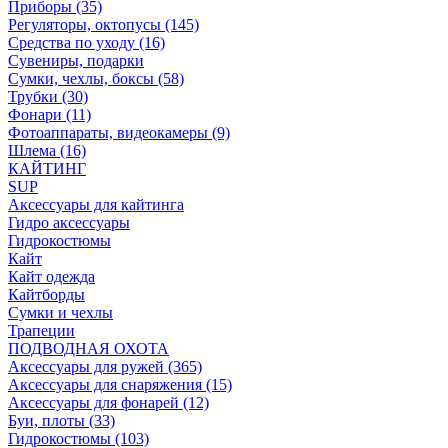
Приборы (35)
Регуляторы, октопусы (145)
Средства по уходу (16)
Сувениры, подарки
Сумки, чехлы, боксы (58)
Трубки (30)
Фонари (11)
Фотоаппараты, видеокамеры (9)
Шлема (16)
КАЙТИНГ
SUP
Аксессуары для кайтинга
Гидро аксессуары
Гидрокостюмы
Кайт
Кайт одежда
Кайтборды
Сумки и чехлы
Трапеции
ПОДВОДНАЯ ОХОТА
Аксессуары для ружей (365)
Аксессуары для снаряжения (15)
Аксессуары для фонарей (12)
Буи, плоты (33)
Гидрокостюмы (103)