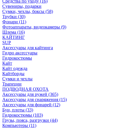
Средства по уходу (16)
Сувениры, подарки
Сумки, чехлы, боксы (58)
Трубки (30)
Фонари (11)
Фотоаппараты, видеокамеры (9)
Шлема (16)
КАЙТИНГ
SUP
Аксессуары для кайтинга
Гидро аксессуары
Гидрокостюмы
Кайт
Кайт одежда
Кайтборды
Сумки и чехлы
Трапеции
ПОДВОДНАЯ ОХОТА
Аксессуары для ружей (365)
Аксессуары для снаряжения (15)
Аксессуары для фонарей (12)
Буи, плоты (33)
Гидрокостюмы (103)
Грузы, пояса, разгрузки (44)
Компьютеры (11)